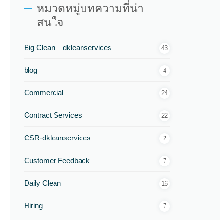
หมวดหมู่บทความที่น่า
สนใจ
Big Clean – dkleanservices
43
blog
4
Commercial
24
Contract Services
22
CSR-dkleanservices
2
Customer Feedback
7
Daily Clean
16
Hiring
7