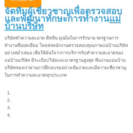
จัดทีมผู้เชี่ยวชาญเพื่อตรวจสอบ
และพัฒนาทักษะการทำงาน
แม่
บ้านบริษัท
บริษัททำความสะอาด ดีคลีน มุ่งมั่นในการรักษามาตรฐานการ
ทำงานที่ยอดเยี่ยม โดยส่งพนักงานตรวจสอบคุณภาพแม่บ้านบริษัท
อย่างสม่ำเสมอ เพื่อให้มั่นใจว่าการบริการรับทำความสะอาดของ
แม่บ้านบริษัท มีระเบียบวินัยและมาตรฐานสูงสุด ทีมงานแม่มบ้าน
บริษัทของเราผ่านการฝึกอบรมอย่างเข้มงวดและมีความเชี่ยวชาญ
ในการทำความสะอาดทุกประเภท