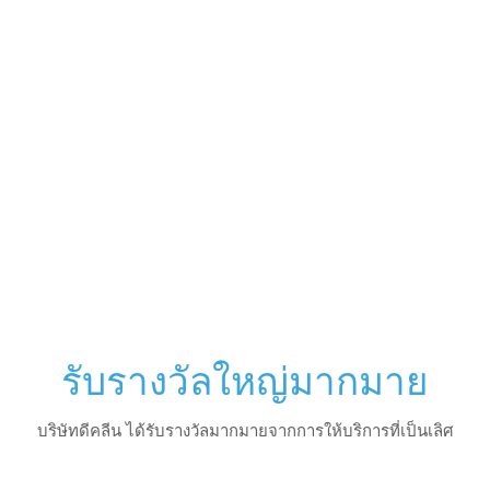
รับรางวัลใหญ่มากมาย
บริษัทดีคลีน ได้รับรางวัลมากมายจากการให้บริการที่เป็นเลิศ