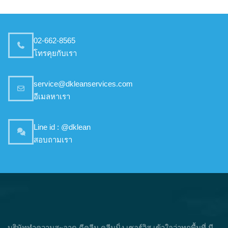
02-662-8565
โทรคุยกับเรา
service@dkleanservices.com
อีเมลหาเรา
Line id : @dklean
สอบถามเรา
บริษัททำความสะอาด ดีคลีน คลีนนิ่ง เซอร์วิส เข้าใจว่าทุกพื้นที่ มี