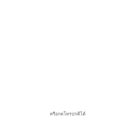
หรือกดโทรปกติได้