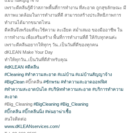
แม่บ้านสัญญาจ้าง
เพราะดีคลีนรู้ดีว่าสภาพพื้นที่การทำงาน ที่สะอาด ถูกสุขลักษณะ มี
สภาพแวดล้อมในการทำงานที่ดี สามารถสร้างประสิทธิภาพการ
ทำงานได้มากขนาดไหน
ดีคลีนจึงพร้อมที่จะใช้ความ ละเอียด สม่ำเสมอ ของมืออาชีพ ใน
การทำงาน เพื่อเสริมสร้าง พื้นที่การทำงานที่ดี ให้กับทุกคนค่ะ
เพราะดีคลีนอยากให้ทุกๆ วัน..เป็นวันที่ดีของทุกคน
dKLEAN Make Your Day
ทำให้ทุกวัน..เป็นวันที่ดีสำหรับคุณ
#dKLEAN
#ดีคลีน
#Cleaning
#ทำความสะอาด
#แม่บ้าน
#แม่บ้านสัญญาจ้าง
#BigClean
#บิ๊กคลีน
#ซักพรม
#ทำความสะอาดออฟฟิศ
#ทำความสะอาดบันได
#บริษัททำความสะอาด
#บริการทำความ
สะอาด
#Big_Cleaning
#BigCleaning
#Big_Cleaning
#บิ๊กคลีน
#บิ๊กคลีนนิ่ง
#พ่นยาฆ่าเชื้อ
สนใจติดต่อ
www.dKLEANservices.com/