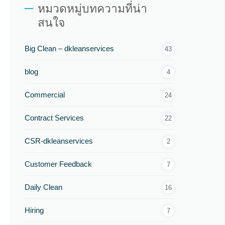
หมวดหมู่บทความที่น่า
สนใจ
Big Clean – dkleanservices
43
blog
4
Commercial
24
Contract Services
22
CSR-dkleanservices
2
Customer Feedback
7
Daily Clean
16
Hiring
7