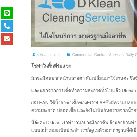
dkleanservices
Commercial
,
Contract Services
,
Daily 
โซฟาในพื้นที่รับแขก
มักจะมีคนมากหน้าหลายตา สับเปลี่ยนมาใช้งานค่ะ จึง
และนอกจากการเช็ดทำความสะอาดทั่วไปแล้ว Dklean ยั
dKLEAN ใช้น้ำยาฆ่าเชื้อของECOLABซึ่งมีความปลอดภัยร
ความสะอาด ปลอดเชื้อ และยังไม่เป็นอันตรายจากน้ำยาฆ
นี่ล่ะค่ะ Dklean เราทำงานอย่างมืออาชีพ จึงมองด้าน
แบบสม่ำเสมอเป้นประจำ เราก็ดูแลด้วยมาตรฐานที่ดีเยี