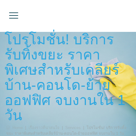
โปรโมชั่น! บริการ
รับทิ้งขยะ ราคา
พิเศษสำหรับเคลียร์
บ้าน-คอนโด-ย้าย
ออฟฟิศ จบงานใน 1
วัน
Home
|
เรื่องราวที่น่าสนใจ
|
Services
|
โปรโมชั่น! บริการรับทิ้ง
ขยะ ราคาพิเศษสำหรับเคลียร์บ้าน-คอนโด-ย้ายออฟฟิศ จบงานใน 1 วัน