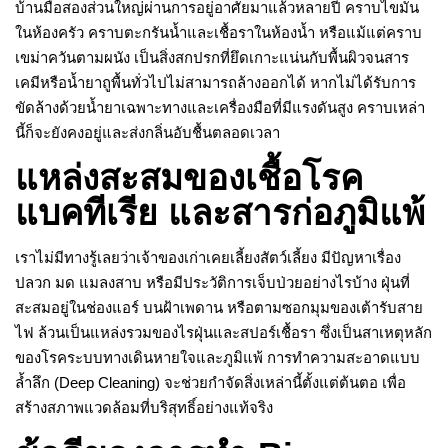
บ้านมือสองส่วนใหญ่ผ่านการอยู่อาศัยมาแล้วหลายปี คราบไขมัน
ในห้องครัว คราบตะกรันน้ำและเชื้อราในห้องน้ำ หรือแม้แต่คราบ
เขม่าควันตามผนัง เป็นสิ่งสกปรกที่ยึดเกาะแน่นกับพื้นผิวจนสาร
เคมีหรือน้ำยาถูพื้นทั่วไปไม่สามารถล้างออกได้ หากไม่ได้รับการ
ขัดล้างด้วยน้ำยาเฉพาะทางและเครื่องมือที่มีแรงดันสูง คราบเหล่า
นี้ก็จะยังคงอยู่และส่งกลิ่นอับชื้นตลอดเวลา
แหล่งสะสมของเชื้อโรค
แบคทีเรีย และสารก่อภูมิแพ้
เราไม่มีทางรู้เลยว่าเจ้าของเก่าเคยเลี้ยงสัตว์เลี้ยง มีปัญหาเรื่อง
ปลวก มด แมลงสาบ หรือมีประวัติการเจ็บป่วยอย่างไรบ้าง ฝุ่นที่
สะสมอยู่ในช่องแอร์ บนฝ้าเพดาน หรือตามซอกมุมของเต้ารับสาย
ไฟ ล้วนเป็นแหล่งรวมของไรฝุ่นและสปอร์เชื้อรา ซึ่งเป็นสาเหตุหลัก
ของโรคระบบทางเดินหายใจและภูมิแพ้ การทำความสะอาดแบบ
ล้ำลึก (Deep Cleaning) จะช่วยกำจัดสิ่งเหล่านี้ตั้งแต่ต้นตอ เพื่อ
สร้างสภาพแวดล้อมที่บริสุทธิ์อย่างแท้จริง