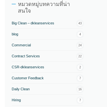
หมวดหมู่บทความที่น่า
สนใจ
Big Clean – dkleanservices
43
blog
4
Commercial
24
Contract Services
22
CSR-dkleanservices
2
Customer Feedback
7
Daily Clean
16
Hiring
7