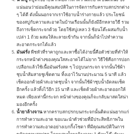
แน่นอนว่าย่อมมีคุณสมบัติในการจัดการกับคราบสกปรกต่าง
ๆ ได้ดี ดังนั้นนอกจากเราใช้อาบน้ำร่างกายแล้ว ประโยชน์
ของสบู่กับความสะอาดในบ้านเรือนนั้นก็ยังมีอีกหลายวิธี รวม
ถึงการเช็ดกระจกด้วย โดยใช้สบู่เหลว 3 ช้อนโต๊ะผสมกับน้ำ
เปล่า 1 ถ้วย ผสมให้ละลายเข้ากัน จากนั้นก็นำไปทำความ
สะอาดกระจกได้แล้ว
มันฝรั่ง
พืชหัวที่ราคาถูกและหาซื้อได้ง่ายนี้คือตัวช่วยที่ทำให้
กระจกหน้าต่างของคุณใสสะอาดได้ไม่ยาก วิธีใช้คือการปอก
เปลือกแล้วใช้เนื้อมันฝรั่งสด ๆ ไปถูบนกระจก จากนั้นใช้ผ้า
ชุบน้ำส้มสายชูเช็ดตาม ทิ้งเอาไว้นานประมาณ 5 นาที แล้ว
เช็ดออกด้วยผ้าสะอาดชุบน้ำ จากนั้นใช้ผ้าชุบน้ำอัดลมเช็ด
อีกครั้ง แล้วทิ้งไว้อีก 15 นาที และเช็ดด้วยผ้าสะอาดออกให้
หมด เพียงเท่านี้กระจก หน้าต่างของคุณก็จะกลับมาสดใสน่า
มองอีกครั้ง
น้ำยาล้างจาน
หากคราบสกปรกบนกระจกนั้นติดแน่นยากแก่
การทำความสะอาด ขอแนะนำตัวช่วยที่มีประสิทธิภาพใน
การทำความสะอาดอย่างเบกกิ้งโซดา ที่มีคุณสมบัติในการ