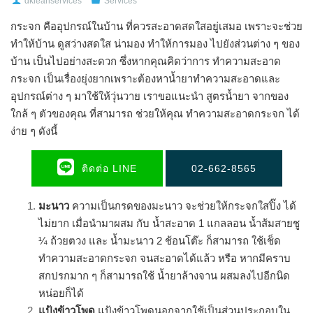
dkleanservices
Services
กระจก คืออุปกรณ์ในบ้าน ที่ควรสะอาดสดใสอยู่เสมอ เพราะจะช่วย
ทำให้บ้าน ดูสว่างสดใส น่ามอง ทำให้การมอง ไปยังส่วนต่าง ๆ ของ
บ้าน เป็นไปอย่างสะดวก ซึ่งหากคุณคิดว่าการ ทำความสะอาด
กระจก เป็นเรื่องยุ่งยากเพราะต้องหาน้ำยาทำความสะอาดและ
อุปกรณ์ต่าง ๆ มาใช้ให้วุ่นวาย เราขอแนะนำ สูตรน้ำยา จากของ
ใกล้ ๆ ตัวของคุณ ที่สามารถ ช่วยให้คุณ ทำความสะอาดกระจก ได้
ง่าย ๆ ดังนี้
ติดต่อ LINE
02-662-8565
มะนาว
ความเป็นกรดของมะนาว จะช่วยให้กระจกใสปิ๊ง ได้
ไม่ยาก เมื่อนำมาผสม กับ น้ำสะอาด 1 แกลลอน น้ำส้มสายชู
¼ ถ้วยตวง และ น้ำมะนาว 2 ช้อนโต๊ะ ก็สามารถ ใช้เช็ด
ทำความสะอาดกระจก จนสะอาดได้แล้ว หรือ หากมีคราบ
สกปรกมาก ๆ ก็สามารถใช้ น้ำยาล้างจาน ผสมลงไปอีกนิด
หน่อยก็ได้
แป้งข้าวโพด
แป้งข้าวโพดนอกจากใช้เป็นส่วนประกอบใน