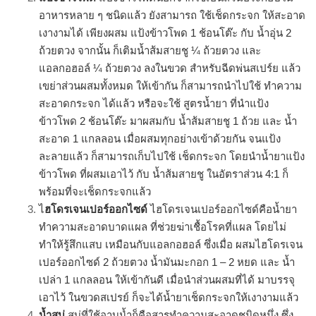
อาหารหลาย ๆ ชนิดแล้ว ยังสามารถ ใช้เช็ดกระจก ให้สะอาด
เงางามได้ เพียงผสม แป้งข้าวโพด 1 ช้อนโต๊ะ กับ น้ำอุ่น 2
ถ้วยตวง จากนั้น ก็เติมน้ำส้มสายชู ¼ ถ้วยตวง และ
แอลกอฮอล์ ¼ ถ้วยตวง ลงในขวด สำหรับฉีดพ่นสเปร์ย แล้ว
เขย่าส่วนผสมทั้งหมด ให้เข้ากัน ก็สามารถนำไปใช้ ทำความ
สะอาดกระจก ได้แล้ว หรือจะใช้ สูตรน้ำยา ที่นำแป้ง
ข้าวโพด 2 ช้อนโต๊ะ มาผสมกับ น้ำส้มสายชู 1 ถ้วย และ น้ำ
สะอาด 1 แกลลอน เมื่อผสมทุกอย่างเข้าด้วยกัน จนแป้ง
ละลายแล้ว ก็สามารถเก็บไปใช้ เช็ดกระจก โดยนำน้ำยาแป้ง
ข้าวโพด ที่ผสมเอาไว้ กับ น้ำส้มสายชู ในอัตราส่วน 4:1 ก็
พร้อมที่จะเช็ดกระจกแล้ว
ไ
ฮโดรเจนเปอร์ออกไซด์
ไฮโดรเจนเปอร์ออกไซด์คือน้ำยา
ทำความสะอาดบาดแผล ที่ช่วยฆ่าเชื้อโรคที่แผล โดยไม่
ทำให้รู้สึกแสบ เหมือนกับแอลกอฮอล์ ซึ่งเมื่อ ผสมไฮโดรเจน
เปอร์ออกไซด์ 2 ถ้วยตวง น้ำมันมะกอก 1 – 2 หยด และ น้ำ
เปล่า 1 แกลลอน ให้เข้ากันดี เมื่อนำส่วนผสมที่ได้ มาบรรจุ
เอาไว้ ในขวดสเปรย์ ก็จะได้น้ำยาเช็ดกระจกให้เงางามแล้ว
น้ำสบู่
สบู่ที่ใช้อาบน้ำก็คือสารทำความสะอาดชนิดหนึ่ง ซึ่ง