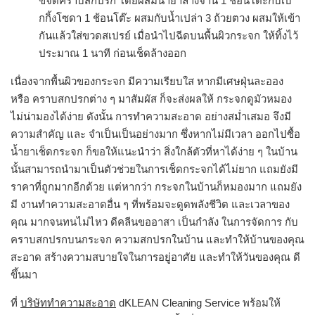
ขจัดคราบสกปรก โดยผสมน้ำยาล้างจาน 1 ช้อนโต๊ะกับเบ
กกิ้งโซดา 1 ช้อนโต๊ะ ผสมกับน้ำเปล่า 3 ถ้วยตวง ผสมให้เข้า
กันแล้วใส่ขวดสเปรย์ เมื่อนำไปฉีดบนพื้นผิวกระจก ให้ทิ้งไว้
ประมาณ 1 นาที ก่อนเช็ดล้างออก
เนื่องจากพื้นผิวของกระจก มีความเรียบใส หากมีเศษฝุ่นละออง
หรือ คราบสกปรกต่าง ๆ มาสัมผัส ก็จะส่งผลให้ กระจกดูมัวหมอง
ไม่น่ามองได้ง่าย ดังนั้น การทำความสะอาด อย่างสม่ำเสมอ จึงมี
ความสำคัญ และ จำเป็นเป็นอย่างมาก ซึ่งหากไม่มีเวลา ออกไปซื้อ
น้ำยาเช็ดกระจก ก็ขอให้แนะนำว่า สิ่งใกล้ตัวที่หาได้ง่าย ๆ ในบ้าน
นั้นสามารถนำมาเป็นตัวช่วยในการเช็ดกระจกได้ไม่ยาก แถมยังมี
ราคาที่ถูกมากอีกด้วย แต่หากว่า กระจกในบ้านก็หมองมาก แถมยัง
มี งานทำความสะอาดอื่น ๆ ที่พร้อมจะดูดพลังชีวิต และเวลาของ
คุณ มากจนทนไม่ไหว ดีคลีนขออาสา เป็นกำลัง ในการจัดการ กับ
คราบสกปรกบนกระจก ความสกปรกในบ้าน และทำให้บ้านของคุณ
สะอาด สร้างความสบายใจในการอยู่อาศัย และทำให้วันของคุณ ดี
ขึ้นมา
ที่
บริษัททำความสะอาด
dKLEAN Cleaning Service พร้อมให้