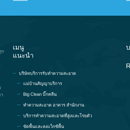
เมนู
บ
ทุก
แนะนำ
R
ะ
บริษัทบริการรับทำความสะอาด
แม่บ้านสัญญาบริการ
บ
Big Clean บิ๊กคลีน
รา
ทำความสะอาด อาคาร สำนักงาน
บริการทำความสะอาดที่สูงและโรยตัว
ขัดพื้นและลงแว็กซ์พื้น