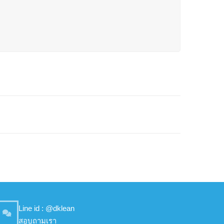
Line id : @dklean
สอบถามเรา