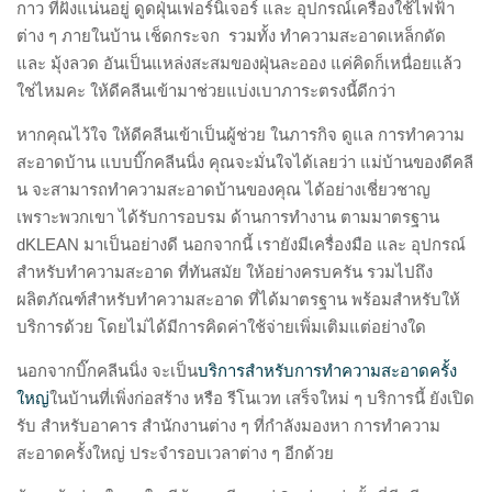
กาว ที่ฝังแน่นอยู่ ดูดฝุ่นเฟอร์นิเจอร์ และ อุปกรณ์เครื่องใช้ไฟฟ้า
ต่าง ๆ ภายในบ้าน เช็ดกระจก รวมทั้ง ทำความสะอาดเหล็กดัด
และ มุ้งลวด อันเป็นแหล่งสะสมของฝุ่นละออง แค่คิดก็เหนื่อยแล้ว
ใช่ไหมคะ ให้ดีคลีนเข้ามาช่วยแบ่งเบาภาระตรงนี้ดีกว่า
หากคุณไว้ใจ ให้ดีคลีนเข้าเป็นผู้ช่วย ในภารกิจ ดูแล การทำความ
สะอาดบ้าน แบบบิ๊กคลีนนิ่ง คุณจะมั่นใจได้เลยว่า แม่บ้านของดีคลี
น จะสามารถทำความสะอาดบ้านของคุณ ได้อย่างเชี่ยวชาญ
เพราะพวกเขา ได้รับการอบรม ด้านการทำงาน ตามมาตรฐาน
dKLEAN มาเป็นอย่างดี นอกจากนี้ เรายังมีเครื่องมือ และ อุปกรณ์
สำหรับทำความสะอาด ที่ทันสมัย ให้อย่างครบครัน รวมไปถึง
ผลิตภัณฑ์สำหรับทำความสะอาด ที่ได้มาตรฐาน พร้อมสำหรับให้
บริการด้วย โดยไม่ได้มีการคิดค่าใช้จ่ายเพิ่มเติมแต่อย่างใด
นอกจากบิ๊กคลีนนิ่ง จะเป็น
บริการสำหรับการทำความสะอาดครั้ง
ใหญ่
ในบ้านที่เพิ่งก่อสร้าง หรือ รีโนเวท เสร็จใหม่ ๆ บริการนี้ ยังเปิด
รับ สำหรับอาคาร สำนักงานต่าง ๆ ที่กำลังมองหา การทำความ
สะอาดครั้งใหญ่ ประจำรอบเวลาต่าง ๆ อีกด้วย