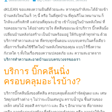
dkleanservices
Big Clean - dkleanservices
,
Services
dKLEAN ขอแสดงความยินดีด้วยนะคะ หากคุณกำลังจะได้ย้ายเข้า
บ้านหลังใหม่ในเร็ วๆ นี้ หรือ ในที่สุดบ้าน ที่คุณรีโนเวทมานาน ก็
ใกล้จะเสร็จสักที แต่ก่อนที่คุณจะย้าย เข้าไปอยู่ในบ้านหลังใหม่ ที่
รอคอยมานาน ได้อย่างสบายใจ ดีคลีนขอแนะนำบริการ บิ๊กคลีนนิ่ง
เปลี่ยนบ้านหลังก่อสร้าง เป็นบ้านพร้อมอยู่ ให้กับลูกค้าทุกท่าน ด้วย
บริการทำความสะอาด ที่ครบทุกขั้นตอน แบบจบครบในครั้งเดียว
เพื่อการเริ่มต้นใช้ชีวิตในบ้านหลังใหม่ของคุณ แบบไร้ซึ่งความ
กังวลใด ๆ ทั้งในเรื่องของความปลอดภัย และ ความสะอาดจาก
บริการทำความสะอาดบ้านแบบครบวงจรของเรา
บริการ บิ๊กคลีนนิ่ง
ครอบคลุมอะไรบ้าง?
บริการบิ๊กคลีนนิ่งของดีคลีน ครอบคลุมตั้งแต่กำจัดฝุ่นผง และ เศษ
วัสดุก่อสร้างต่าง ๆ ไม่ว่าจะเป็นเศษปูน คราบน้ำปูน ชิ้นส่วนของ
เหล็ก เศษไม้ หยดสี คราบกาว และ อื่น ๆ อีกมากมาย ที่อาจหลง
เหลือ จากทำงานก่อสร้าง ที่สร้างความรำคาญ หรือ อาจก่อให้เกิด