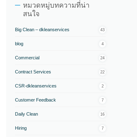
หมวดหมู่บทความที่น่า
สนใจ
Big Clean – dkleanservices
43
blog
4
Commercial
24
Contract Services
22
CSR-dkleanservices
2
Customer Feedback
7
Daily Clean
16
Hiring
7