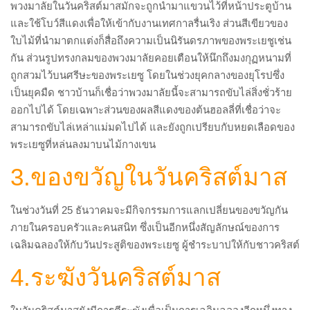
พวงมาลัยในวันคริสต์มาสมักจะถูกนำมาแขวนไว้ที่หน้าประตูบ้าน
และใช้โบว์สีแดงเพื่อให้เข้ากับงานเทศกาลรื่นเริง ส่วนสีเขียวของ
ใบไม้ที่นำมาตกแต่งก็สื่อถึงความเป็นนิรันดรภาพของพระเยชูเช่น
กัน ส่วนรูปทรงกลมของพวงมาลัยคอยเตือนให้นึกถึงมงกุฏหนามที่
ถูกสวมไว้บนศรีษะของพระเยซู โดยในช่วงยุคกลางของยุโรปซึ่ง
เป็นยุคมืด ชาวบ้านก็เชื่อว่าพวงมาลัยนี้จะสามารถขับไล่สิ่งชั่วร้าย
ออกไปได้ โดยเฉพาะส่วนของผลสีแดงของต้นฮอลลี่ที่เชื่อว่าจะ
สามารถขับไล่เหล่าแม่มดไปได้ และยังถูกเปรียบกับหยดเลือดของ
พระเยซูที่หล่นลงมาบนไม้กางเขน
3.ของขวัญในวันคริสต์มาส
ในช่วงวันที่ 25 ธันวาคมจะมีกิจกรรมการแลกเปลี่ยนของขวัญกัน
ภายในครอบครัวและคนสนิท ซึ่งเป็นอีกหนึ่งสัญลักษณ์ของการ
เฉลิมฉลองให้กับวันประสูติของพระเยซู ผู้ชำระบาปให้กับชาวคริสต์
4.ระฆังวันคริสต์มาส