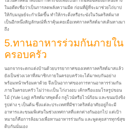
ในวันคริสต์มาสยังมีการตีระฆังเพื่อเป็นการเฉลิมฉลองอีกหนึ่งทาง
ในอดีตเชื่อว่าเป็นการลดพลังความมืด ก่อนที่ผู้ที่จะมาช่วยไถ่บาป
ให้กับมนุษย์จะกำเนิดขึ้น ทำให้กระดิ่งหรือระฆังในวันคริสต์มาส
เป็นอีกหนึ่งสัญลักษณ์ที่เราคุ้นเคยเมื่อเทศกาลคริสต์มาสเดินทางมา
ถึง
5.ทานอาหารร่วมกันภายใน
ครอบครัว
นอกจากจะตกแต่งบ้านด้วยบรรยากาศของเทศกาลคริสต์มาสแล้ว
ยังเป็นช่วงเวลาที่สมาชิกภายในครอบครัวจะได้มาพบกันอย่าง
พร้อมหน้าพร้อมตาด้วย จึงเป็นอากาศของการทานอาหารร่วมกัน
ภายในครอบครัว ไม่ว่าจะเป็น ไก่งวงอบ เค้กหรือแยมโรลรูปขอน
ไม้ (Yule Log) คริสต์มาสพุดดิ้ง กลูไวน์หรือไวน์ร้อน และขนมปังขิง
รูปต่าง ๆ เป็นต้น ซึ่งแต่ละประเทศที่มีชาวคริสต์อาศัยอยู่ก็จะมี
อาหารและขนมพิเศษในช่วงเทศกาลที่แตกต่างกันออกไป แต่เป้า
หมายก็คือการล้อมวงเพื่อทานอาหารร่วมกัน และพูดคุยสารทุกข์สุข
ดิบกันนั่นเอง