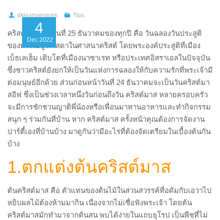
dkleanservices
Tips
4
คริสต์มาสหรือวันที่ 25 ธันวาคมของทุกปี คือ วันฉลองวันประสูติ
Dec
2022
ของพระเยซู ศาสดาในศาสนาคริสต์ โดยพระองค์ประสูติที่เมือง
เบ็ธเลเฮ็ม เติบโตที่เมืองนาซาเรท หรือประเทศอิสราเอลในปัจจุบัน
ซึ่งชาวคริสต์ยังยกให้เป็นวันแห่งการฉลองให้กับความรักที่พระเจ้ามี
ต่อมนุษย์อีกด้วย ส่วนก่อนหน้าวันที่ 24 ธันวาคมจะเป็นวันคริสต์มา
สอีฟ ซึ่งเป็นช่วงเวลาหนึ่งวันก่อนถึงวัน คริสต์มาส หลายครอบครัว
จะมีการชักชวนญาติพี่น้องหรือเพื่อนมาทานอาหารและทำกิจกรรม
สนุก ๆ ร่วมกันที่บ้าน
หาก คริสต์มาส ครั้งหน้าคุณต้องการจัดงาน
ปาร์ตี้เองที่บ้านบ้าง มาดูกันว่ามีอะไรที่ต้องจัดเตรียมในเบื้องต้นกัน
บ้าง
1.ตกแต่งต้นคริสต์มาส
ต้นคริสต์มาส คือ ตัวแทนของต้นไม้ในสวนสวรรค์ที่อดัมกับเอวาไป
หยิบผลไม้ต้องห้ามมากิน เนื่องจากไม่เชื่อฟังพระเจ้า โดยต้น
คริสต์มาสมักทำมาจากต้นสน พบได้ง่ายในแถบยุโรป เป็นพืชที่ไม่