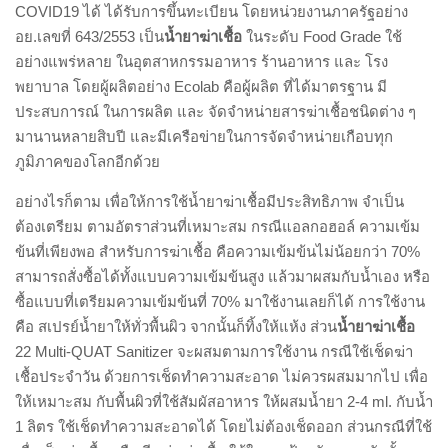
COVID19 ได้ ได้รับการขึ้นทะเบียน โดยหน่วยงานภาครัฐอย่าง
อย.เลขที่ 643/2553 เป็น
น้ำยาฆ่าเชื้อ
ในระดับ Food Grade ใช้
อย่างแพร่หลาย ในอุตสาหกรรมอาหาร ร้านอาหาร และ โรง
พยาบาล โดยผู้ผลิตอย่าง Ecolab คือผู้ผลิต ที่ได้มาตรฐาน มี
ประสบการณ์ ในการผลิต และ จัดจำหน่ายสารฆ่าเชื้อชนิดต่าง ๆ
มานานหลายสิบปี และมีเครือข่ายในการจัดจำหน่ายเกือบทุก
ภูมิภาคของโลกอีกด้วย
อย่างไรก็ตาม เพื่อให้การใช้น้ำยาฆ่าเชื้อมีประสิทธิภาพ จำเป็น
ต้องเตรียม ตามอัตราส่วนที่เหมาะสม กรณีแอลกอฮอล์ ความเข้ม
ข้นที่เพียงพอ สำหรับการฆ่าเชื้อ คือความเข้มข้นไม่น้อยกว่า 70%
สามารถสั่งซื้อได้ทั้งแบบความเข้มข้นสูง แล้วมาผสมกับน้ำเอง หรือ
ซื้อแบบที่เตรียมความเข้มข้นที่ 70% มาใช้งานเลยก็ได้ การใช้งาน
คือ สเปรย์น้ำยาให้ทั่วพื้นผิว จากนั้นก็ทิ้งให้แห้ง ส่วน
น้ำยาฆ่าเชื้อ
22 Multi-QUAT Sanitizer จะผสมตามการใช้งาน กรณีใช้เช็ดฆ่า
เชื้อประจำวัน ด้วยการเช็ดทำความสะอาด ไม่ควรผสมมากไป เพื่อ
ให้เหมาะสม กับพื้นผิวที่ใช้สัมผัสอาหาร ให้ผสมน้ำยา 2-4 ml. กับน้ำ
1 ลิตร ใช้เช็ดทำความสะอาดได้ โดยไม่ต้องเช็ดออก ส่วนกรณีที่ใช้