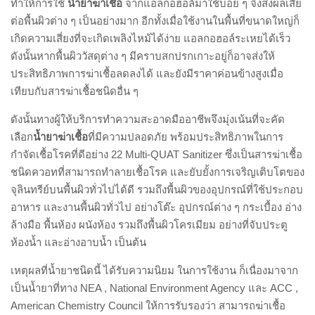
ทำให้การใช้
น้ำยาฆ่าเชื้อ
จากแอลกอฮอล์มาใช้บ่อย ๆ จึงส่งผลเสีย
ต่อพื้นผิวต่าง ๆ เป็นอย่างมาก อีกทั้งเมื่อใช้งานในพื้นที่ขนาดใหญ่ก็
เกิดความเสี่ยงที่จะเกิดเพลิงไหม้ได้ง่าย แอลกอฮอล์ระเหยได้เร็ว
ดังนั้นหากพื้นผิววัสดุต่าง ๆ มีคราบสกปรกเกาะอยู่ก็อาจส่งให้
ประสิทธิภาพการฆ่าเชื้อลดลงได้ และยังมีราคาค่อนข้างสูงเมื่อ
เทียบกับสารฆ่าเชื้อชนิดอื่น ๆ
ดังนั้นทางผู้ให้บริการทำความสะอาดมืออาชีพจึงมุ่งเน้นที่จะคัด
เลือก
น้ำยาฆ่าเชื้อ
ที่มีความปลอดภัย พร้อมประสิทธิภาพในการ
กำจัดเชื้อโรคที่ดีอย่าง 22 Multi-QUAT Sanitizer ซึ่งเป็นสารฆ่าเชื้อ
ชนิดควอทที่สามารถทำลายเชื้อโรค และยับยั้งการเจริญเติบโตของ
จุลินทรีย์บนพื้นผิวทั่วไปได้ดี รวมถึงพื้นผิวของอุปกรณ์ที่ใช้ประกอบ
อาหาร และงานพื้นผิวทั่วไป อย่างโต๊ะ อุปกรณ์ต่าง ๆ กระเบื้อง อ่าง
ล้างมือ พื้นห้อง ผนังห้อง รวมถึงพื้นผิวโครเมียม อย่างที่จับประตู
ห้องน้ำ และอ่างอาบน้ำ เป็นต้น
เหตุผลที่น้ำยาชนิดนี้ ได้รับความนิยม ในการใช้งาน ก็เนื่องมาจาก
เป็นน้ำยาที่ทาง NEA , National Environment Agency และ ACC ,
American Chemistry Council ให้การรับรองว่า สามารถฆ่าเชื้อ