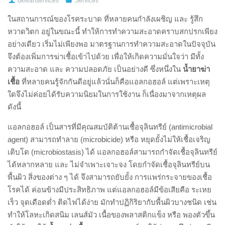
dkleanservices
Services
ในสถานการณ์ของโรคระบาด ที่หลายคนกำลังเผชิญ และ รู้สึก
หวาดวิตก อยู่ในขณะนี้ ทำให้การทำความสะอาดคราบสกปรกเพียง
อย่างเดียว เริ่มไม่เพียงพอ มาตรฐานการทำความสะอาดในปัจจุบัน
จึงต้องเพิ่มการฆ่าเชื้อเข้าไปด้วย เพื่อให้เกิดความมั่นใจว่า มีทั้ง
ความสะอาด และ ความปลอดภัย เป็นอย่างดี ซึ่งหนึ่งใน
น้ำยาฆ่า
เชื้อ
ที่หลายคนรู้จักกันดีอยู่แล้วนั่นก็คือแอลกอฮอล์ แต่เพราะเหตุ
ใดจึงไม่ค่อยได้รับความนิยมในการใช้งาน ก็เนื่องมาจากเหตุผล
ดังนี้
แอลกอฮอล์ เป็นสารที่มีคุณสมบัติต้านเชื้อจุลินทรีย์ (antimicrobial
agent) สามารถทำลาย (microbicide) หรือ หยุดยั้งไม่ให้เชื้อเจริญ
เติบโต (microbiostasis) ได้ แอลกอฮอล์สามารถกำจัดเชื้อจุลินทรีย์
ได้หลากหลาย และ ไม่จำเพาะเจาะจง โดยกำจัดเชื้อจุลินทรีย์บน
พื้นผิว สิ่งของต่าง ๆ ได้ จึงสามารถยับยั้ง การแพร่กระจายของเชื้อ
โรคได้ ค่อนข้างมีประสิทธิภาพ แต่แอลกอฮอล์มีข้อเสียคือ ระเหย
เร็ว จุดเดือดต่ำ ติดไฟได้ง่าย มักทำปฏิกิริยากับพื้นผิวบางชนิด เช่น
ทำให้โลหะเกิดสนิม เลนส์มัว เนื้อของพลาสติกแข็ง หรือ พองตัวขึ้น